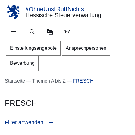
#OhneUnsLäuftNichts
Hessische Steuerverwaltung
Direkt zum Kopf der Se
Direkt zum Inhalt
Direkt zum Fuß der Sei
A-Z
Einstellungsangebote
Ansprechpersonen
Bewerbung
Startseite
Themen A bis Z
FRESCH
FRESCH
Filter anwenden