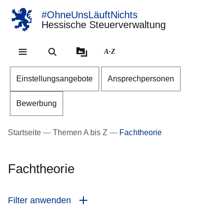
#OhneUnsLäuftNichts
Hessische Steuerverwaltung
Direkt zum Kopf der Se
Direkt zum Inhalt
Direkt zum Fuß der Sei
A-Z
Einstellungsangebote
Ansprechpersonen
Bewerbung
Startseite
Themen A bis Z
Fachtheorie
Fachtheorie
Filter anwenden